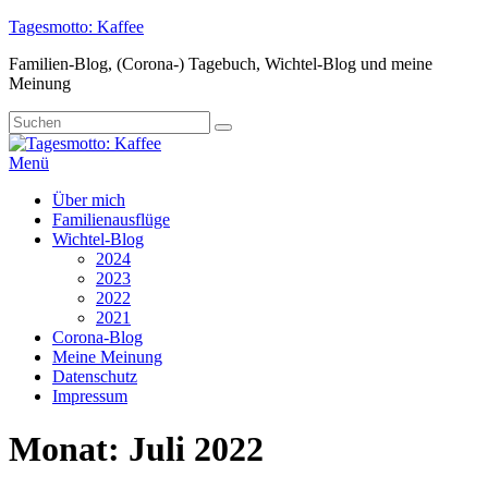
Zum
Tagesmotto: Kaffee
Inhalt
Familien-Blog, (Corona-) Tagebuch, Wichtel-Blog und meine
springen
Meinung
Suche
Suchen
nach:
Menü
Primäres
Über mich
Familienausflüge
Menü
Wichtel-Blog
2024
2023
2022
2021
Corona-Blog
Meine Meinung
Datenschutz
Impressum
Monat:
Juli 2022