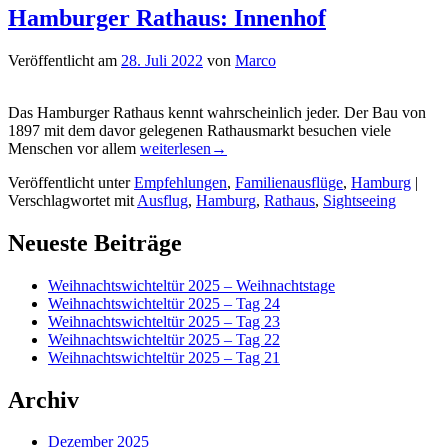
Hamburger Rathaus: Innenhof
Veröffentlicht am
28. Juli 2022
von
Marco
Das Hamburger Rathaus kennt wahrscheinlich jeder. Der Bau von
1897 mit dem davor gelegenen Rathausmarkt besuchen viele
Hamburger
Menschen vor allem
weiterlesen
→
Rathaus:
Veröffentlicht unter
Empfehlungen
,
Familienausflüge
,
Hamburg
|
Innenhof
Verschlagwortet mit
Ausflug
,
Hamburg
,
Rathaus
,
Sightseeing
Primärer
Neueste Beiträge
Seitenleisten-
Weihnachtswichteltür 2025 – Weihnachtstage
Widgetbereich
Weihnachtswichteltür 2025 – Tag 24
Weihnachtswichteltür 2025 – Tag 23
Weihnachtswichteltür 2025 – Tag 22
Weihnachtswichteltür 2025 – Tag 21
Archiv
Dezember 2025