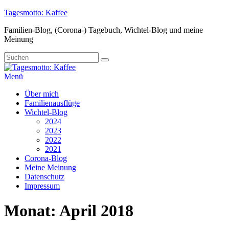
Zum
Tagesmotto: Kaffee
Inhalt
Familien-Blog, (Corona-) Tagebuch, Wichtel-Blog und meine
springen
Meinung
Suche
Suchen
nach:
Menü
Primäres
Über mich
Familienausflüge
Menü
Wichtel-Blog
2024
2023
2022
2021
Corona-Blog
Meine Meinung
Datenschutz
Impressum
Monat:
April 2018