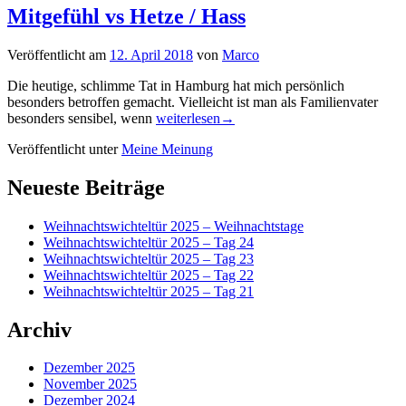
Mitgefühl vs Hetze / Hass
Veröffentlicht am
12. April 2018
von
Marco
Die heutige, schlimme Tat in Hamburg hat mich persönlich
besonders betroffen gemacht. Vielleicht ist man als Familienvater
Mitgefühl
besonders sensibel, wenn
weiterlesen
→
vs
Veröffentlicht unter
Meine Meinung
Hetze
/
Primärer
Hass
Neueste Beiträge
Seitenleisten-
Weihnachtswichteltür 2025 – Weihnachtstage
Widgetbereich
Weihnachtswichteltür 2025 – Tag 24
Weihnachtswichteltür 2025 – Tag 23
Weihnachtswichteltür 2025 – Tag 22
Weihnachtswichteltür 2025 – Tag 21
Archiv
Dezember 2025
November 2025
Dezember 2024