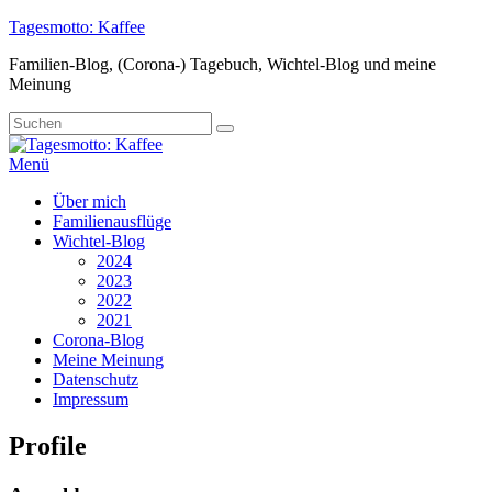
Zum
Tagesmotto: Kaffee
Inhalt
Familien-Blog, (Corona-) Tagebuch, Wichtel-Blog und meine
springen
Meinung
Suche
Suchen
nach:
Menü
Primäres
Über mich
Familienausflüge
Menü
Wichtel-Blog
2024
2023
2022
2021
Corona-Blog
Meine Meinung
Datenschutz
Impressum
Profile