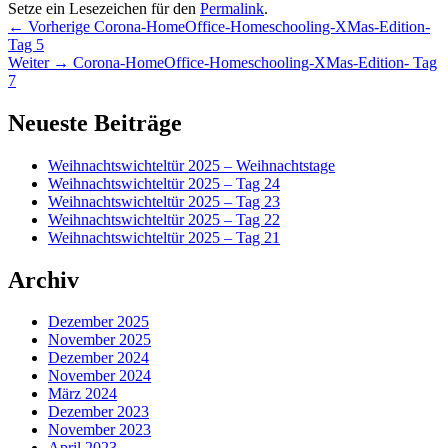
Setze ein Lesezeichen für den
Permalink
.
Beitragsnavigation
Vorheriger
←
Vorherige
Corona-HomeOffice-Homeschooling-XMas-Edition-
Beitrag:
Tag 5
Nächster
Weiter
→
Corona-HomeOffice-Homeschooling-XMas-Edition- Tag
Beitrag:
7
Primärer
Neueste Beiträge
Seitenleisten-
Weihnachtswichteltür 2025 – Weihnachtstage
Widgetbereich
Weihnachtswichteltür 2025 – Tag 24
Weihnachtswichteltür 2025 – Tag 23
Weihnachtswichteltür 2025 – Tag 22
Weihnachtswichteltür 2025 – Tag 21
Archiv
Dezember 2025
November 2025
Dezember 2024
November 2024
März 2024
Dezember 2023
November 2023
April 2023