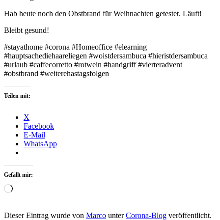
Hab heute noch den Obstbrand für Weihnachten getestet. Läuft!
Bleibt gesund!
#stayathome #corona #Homeoffice #elearning
#hauptsachediehaareliegen #woistdersambuca #hieristdersambuca
#urlaub #caffecorretto #rotwein #handgriff #vierteradvent
#obstbrand #weiterehastagsfolgen
Teilen mit:
X
Facebook
E-Mail
WhatsApp
Gefällt mir:
Wird
geladen …
Dieser Eintrag wurde von
Marco
unter
Corona-Blog
veröffentlicht.