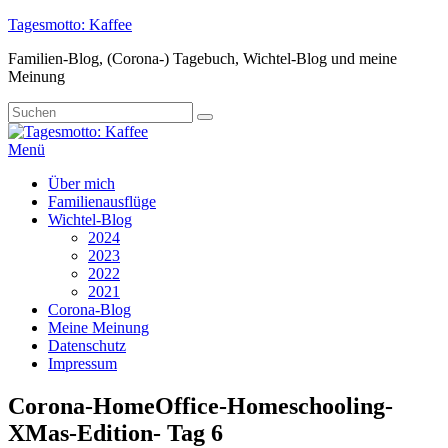
Zum
Tagesmotto: Kaffee
Inhalt
Familien-Blog, (Corona-) Tagebuch, Wichtel-Blog und meine
springen
Meinung
Suche
Suchen
nach:
Menü
Primäres
Über mich
Familienausflüge
Menü
Wichtel-Blog
2024
2023
2022
2021
Corona-Blog
Meine Meinung
Datenschutz
Impressum
Corona-HomeOffice-Homeschooling-
XMas-Edition- Tag 6