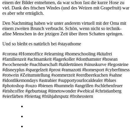
einem der Bilder entnehmen, da war schon fast die kurze Hose zu
viel. Dank des frischen Windes (und des Weizen mit Grapefruit) war
es aber sehr erträglich.
Den Nachmittag haben wir unter anderem virtuell mit der Oma mit
einem zweiten Brunch verbracht. Schön, wenn nicht so technik-
afine Menschen in der jetzigen Zeit über ihren Schatten springen.
Und so bleibt es natürlich bei #stayathome
#corona #Homeoffice #elearning #homeschooling #kitafrei
#familienzeit #achtsamkeit #lagerkoller #donthamster #hosean
#wochenende #nachbarschaft #taldertränen #sinuskurve #legosteine
#disneyplus #spargelzeit #prost #ramazotti #homesport #cyberfitness
#rotwein #Zeitumstellung #sommerzeit #eerdbeerkuchen #sahne
#idontlikemondays #astrabier #supportyourlocaldealer #blues
#photoshop #ouzo #bienen #hummeln #angrillen #schlehenfeuer
#irishcoffee #geburtstag #timetowonder #webical #christianberg
#eierfärben #feiertag #frühjahrsputz #froheostern