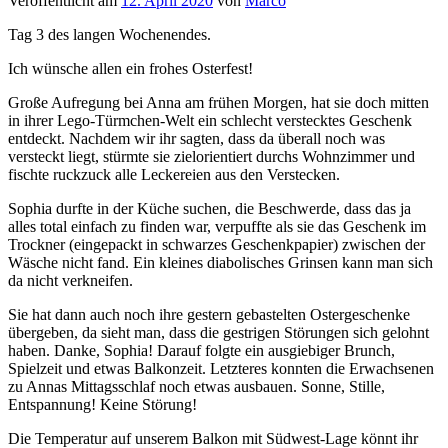
Veröffentlicht am
12. April 2020
von
Marco
Tag 3 des langen Wochenendes.
Ich wünsche allen ein frohes Osterfest!
Große Aufregung bei Anna am frühen Morgen, hat sie doch mitten
in ihrer Lego-Türmchen-Welt ein schlecht verstecktes Geschenk
entdeckt. Nachdem wir ihr sagten, dass da überall noch was
versteckt liegt, stürmte sie zielorientiert durchs Wohnzimmer und
fischte ruckzuck alle Leckereien aus den Verstecken.
Sophia durfte in der Küche suchen, die Beschwerde, dass das ja
alles total einfach zu finden war, verpuffte als sie das Geschenk im
Trockner (eingepackt in schwarzes Geschenkpapier) zwischen der
Wäsche nicht fand. Ein kleines diabolisches Grinsen kann man sich
da nicht verkneifen.
Sie hat dann auch noch ihre gestern gebastelten Ostergeschenke
übergeben, da sieht man, dass die gestrigen Störungen sich gelohnt
haben. Danke, Sophia! Darauf folgte ein ausgiebiger Brunch,
Spielzeit und etwas Balkonzeit. Letzteres konnten die Erwachsenen
zu Annas Mittagsschlaf noch etwas ausbauen. Sonne, Stille,
Entspannung! Keine Störung!
Die Temperatur auf unserem Balkon mit Südwest-Lage könnt ihr