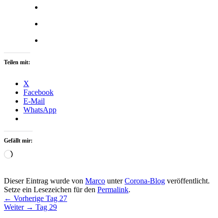
Teilen mit:
X
Facebook
E-Mail
WhatsApp
Gefällt mir:
Wird
geladen …
Dieser Eintrag wurde von
Marco
unter
Corona-Blog
veröffentlicht.
Setze ein Lesezeichen für den
Permalink
.
Beitragsnavigation
Vorheriger
←
Vorherige
Tag 27
Nächster
Beitrag:
Weiter
→
Tag 29
Beitrag: