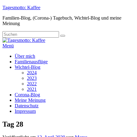
Zum
Tagesmotto: Kaffee
Inhalt
Familien-Blog, (Corona-) Tagebuch, Wichtel-Blog und meine
springen
Meinung
Suche
Suchen
nach:
Menü
Primäres
Über mich
Familienausflüge
Menü
Wichtel-Blog
2024
2023
2022
2021
Corona-Blog
Meine Meinung
Datenschutz
Impressum
Tag 28