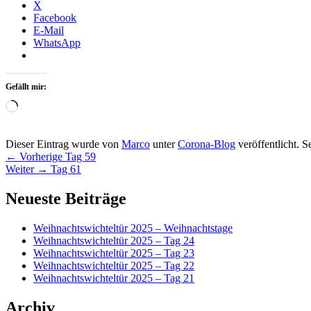
X
Facebook
E-Mail
WhatsApp
Gefällt mir:
Wird
geladen …
Dieser Eintrag wurde von
Marco
unter
Corona-Blog
veröffentlicht. S
Beitragsnavigation
Vorheriger
←
Vorherige
Tag 59
Nächster
Beitrag:
Weiter
→
Tag 61
Beitrag:
Primärer
Neueste Beiträge
Seitenleisten-
Weihnachtswichteltür 2025 – Weihnachtstage
Widgetbereich
Weihnachtswichteltür 2025 – Tag 24
Weihnachtswichteltür 2025 – Tag 23
Weihnachtswichteltür 2025 – Tag 22
Weihnachtswichteltür 2025 – Tag 21
Archiv