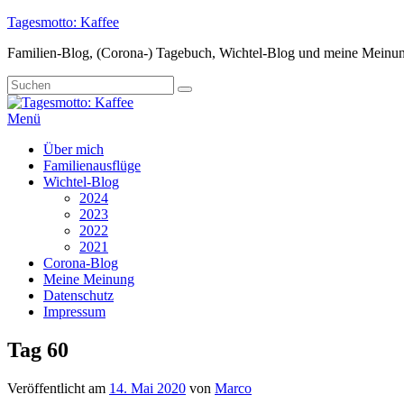
Zum
Tagesmotto: Kaffee
Inhalt
Familien-Blog, (Corona-) Tagebuch, Wichtel-Blog und meine Meinu
springen
Suche
Suchen
nach:
Menü
Primäres
Über mich
Familienausflüge
Menü
Wichtel-Blog
2024
2023
2022
2021
Corona-Blog
Meine Meinung
Datenschutz
Impressum
Tag 60
Veröffentlicht am
14. Mai 2020
von
Marco