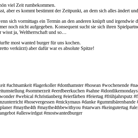
chön viel Zeit rumbekommen.
sst, aber es kommt bestimmt der Zeitpunkt, an dem sich alles ändert und
enn sich vormittags ein Termin an den anderen knüpft und irgendwie der
er noch nicht aufgegeben. Konsequent sucht sie sich ihren Spielpartner
r wisst ja, Weltherrschaft und so…
urfte most wanted burger für uns kochen.
etto verkürzt) aber dafür war es absolute Spitze!
eit #achtsamkeit #lagerkoller #donthamster #hosean #wochenende #nach
Zeitumstellung #sommerzeit #eerdbeerkuchen #sahne #idontlikemondays
wonder #webical #christianberg #eierfärben #feiertag #frühjahrsputz #
senzunterricht #hosevergessen #mickymaus #danke #gummibärenbande 
laner #maythe4th #maythe4thbewithyou #starwars #keingutertag #alexa 
ngebot #alleswirdgut #mostwantedburger