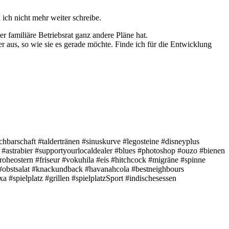
 ich nicht mehr weiter schreibe.
 familiäre Betriebsrat ganz andere Pläne hat.
 aus, so wie sie es gerade möchte. Finde ich für die Entwicklung
barschaft #taldertränen #sinuskurve #legosteine #disneyplus
 #astrabier #supportyourlocaldealer #blues #photoshop #ouzo #bienen
froheostern #friseur #vokuhila #eis #hitchcock #migräne #spinne
#obstsalat #knackundback #havanahcola #bestneighbours
#spielplatz #grillen #spielplatzSport #indischesessen