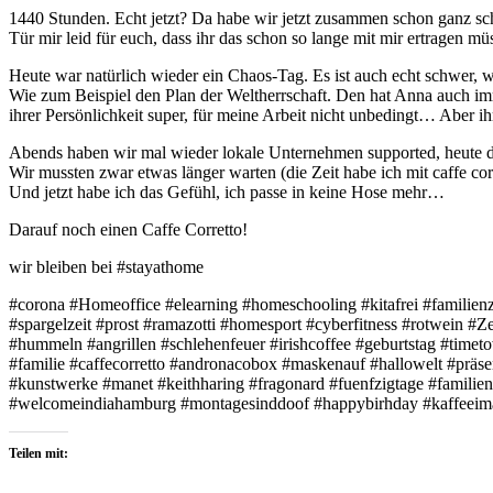
1440 Stunden. Echt jetzt? Da habe wir jetzt zusammen schon ganz s
Tür mir leid für euch, dass ihr das schon so lange mit mir ertragen mü
Heute war natürlich wieder ein Chaos-Tag. Es ist auch echt schwer, w
Wie zum Beispiel den Plan der Weltherrschaft. Den hat Anna auch imm
ihrer Persönlichkeit super, für meine Arbeit nicht unbedingt… Aber ih
Abends haben wir mal wieder lokale Unternehmen supported, heute d
Wir mussten zwar etwas länger warten (die Zeit habe ich mit caffe corr
Und jetzt habe ich das Gefühl, ich passe in keine Hose mehr…
Darauf noch einen Caffe Corretto!
wir bleiben bei #stayathome
#corona #Homeoffice #elearning #homeschooling #kitafrei #familienz
#spargelzeit #prost #ramazotti #homesport #cyberfitness #rotwein #
#hummeln #angrillen #schlehenfeuer #irishcoffee #geburtstag #timeto
#familie #caffecorretto #andronacobox #maskenauf #hallowelt #prä
#kunstwerke #manet #keithharing #fragonard #fuenfzigtage #familienp
#welcomeindiahamburg #montagesinddoof #happybirhday #kaffeeima
Teilen mit: