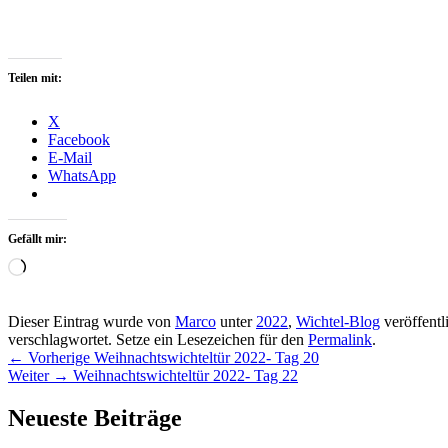
Teilen mit:
X
Facebook
E-Mail
WhatsApp
Gefällt mir:
Wird
geladen …
Dieser Eintrag wurde von
Marco
unter
2022
,
Wichtel-Blog
veröffentl
verschlagwortet. Setze ein Lesezeichen für den
Permalink
.
Beitragsnavigation
Vorheriger
←
Vorherige
Weihnachtswichteltür 2022- Tag 20
Nächster
Beitrag:
Weiter
→
Weihnachtswichteltür 2022- Tag 22
Beitrag:
Primärer
Neueste Beiträge
Seitenleisten-