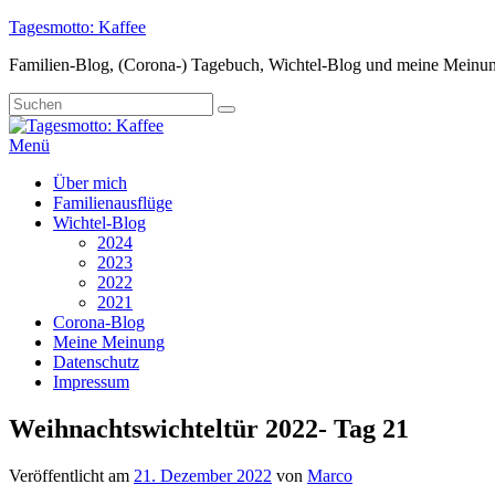
Zum
Tagesmotto: Kaffee
Inhalt
Familien-Blog, (Corona-) Tagebuch, Wichtel-Blog und meine Meinu
springen
Suche
Suchen
nach:
Menü
Primäres
Über mich
Familienausflüge
Menü
Wichtel-Blog
2024
2023
2022
2021
Corona-Blog
Meine Meinung
Datenschutz
Impressum
Weihnachtswichteltür 2022- Tag 21
Veröffentlicht am
21. Dezember 2022
von
Marco