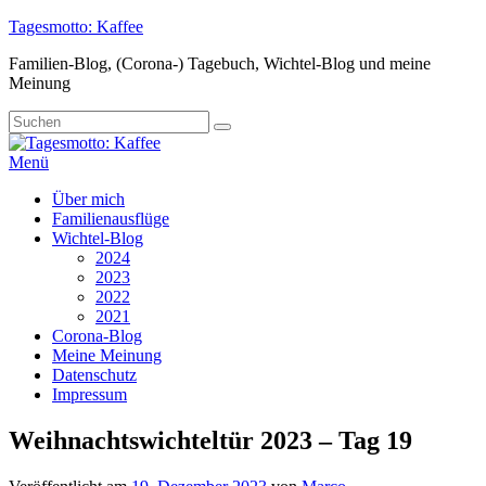
Zum
Tagesmotto: Kaffee
Inhalt
Familien-Blog, (Corona-) Tagebuch, Wichtel-Blog und meine
springen
Meinung
Suche
Suchen
nach:
Menü
Primäres
Über mich
Familienausflüge
Menü
Wichtel-Blog
2024
2023
2022
2021
Corona-Blog
Meine Meinung
Datenschutz
Impressum
Weihnachtswichteltür 2023 – Tag 19