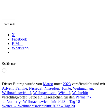
Teilen mit:
X
Facebook
E-Mail
WhatsApp
Gefällt mir:
Wird
geladen …
Dieser Eintrag wurde von
Marco
unter
2023
veröffentlicht und mit
Advent
,
Familie
,
Nissedør
,
Nissedörr
,
Tomte
,
Weihnachten
,
Weihnachtswichtel
,
Weihnachtszeit
,
Wichtel
,
Wichteltür
verschlagwortet. Setze ein Lesezeichen für den
Permalink
.
Beitragsnavigation
Vorheriger
←
Vorherige
Weihnachtswichteltür 2023 – Tag 18
Nächster
Beitrag:
Weiter
→
Weihnachtswichteltür 2023 – Tag 20