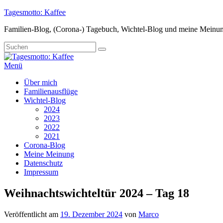
Zum
Tagesmotto: Kaffee
Inhalt
Familien-Blog, (Corona-) Tagebuch, Wichtel-Blog und meine Meinu
springen
Suche
Suchen
nach:
Menü
Primäres
Über mich
Familienausflüge
Menü
Wichtel-Blog
2024
2023
2022
2021
Corona-Blog
Meine Meinung
Datenschutz
Impressum
Weihnachtswichteltür 2024 – Tag 18
Veröffentlicht am
19. Dezember 2024
von
Marco