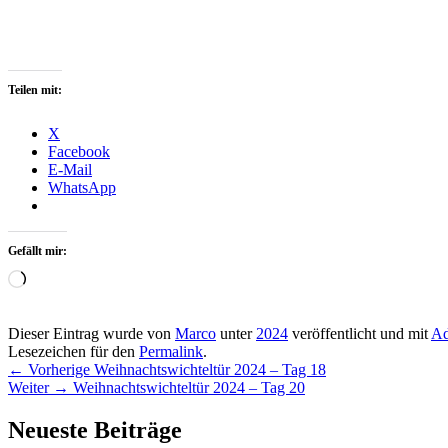
Teilen mit:
X
Facebook
E-Mail
WhatsApp
Gefällt mir:
Wird
geladen …
Dieser Eintrag wurde von
Marco
unter
2024
veröffentlicht und mit
Ad
Lesezeichen für den
Permalink
.
Beitragsnavigation
Vorheriger
←
Vorherige
Weihnachtswichteltür 2024 – Tag 18
Nächster
Beitrag:
Weiter
→
Weihnachtswichteltür 2024 – Tag 20
Beitrag:
Primärer
Neueste Beiträge