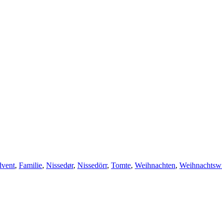
vent
,
Familie
,
Nissedør
,
Nissedörr
,
Tomte
,
Weihnachten
,
Weihnachtswi