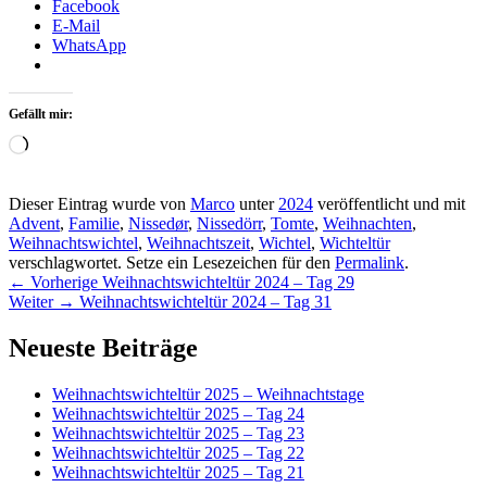
Facebook
E-Mail
WhatsApp
Gefällt mir:
Wird
geladen …
Dieser Eintrag wurde von
Marco
unter
2024
veröffentlicht und mit
Advent
,
Familie
,
Nissedør
,
Nissedörr
,
Tomte
,
Weihnachten
,
Weihnachtswichtel
,
Weihnachtszeit
,
Wichtel
,
Wichteltür
verschlagwortet. Setze ein Lesezeichen für den
Permalink
.
Beitragsnavigation
Vorheriger
←
Vorherige
Weihnachtswichteltür 2024 – Tag 29
Nächster
Beitrag:
Weiter
→
Weihnachtswichteltür 2024 – Tag 31
Beitrag:
Primärer
Neueste Beiträge
Seitenleisten-
Weihnachtswichteltür 2025 – Weihnachtstage
Widgetbereich
Weihnachtswichteltür 2025 – Tag 24
Weihnachtswichteltür 2025 – Tag 23
Weihnachtswichteltür 2025 – Tag 22
Weihnachtswichteltür 2025 – Tag 21