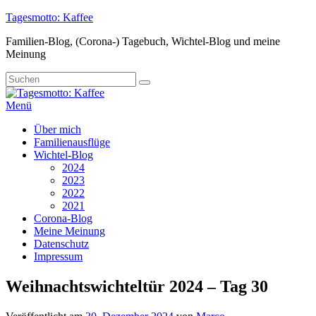
Zum
Tagesmotto: Kaffee
Inhalt
Familien-Blog, (Corona-) Tagebuch, Wichtel-Blog und meine
springen
Meinung
Suche
Suchen
nach:
Menü
Primäres
Über mich
Familienausflüge
Menü
Wichtel-Blog
2024
2023
2022
2021
Corona-Blog
Meine Meinung
Datenschutz
Impressum
Weihnachtswichteltür 2024 – Tag 30