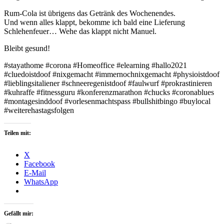
Rum-Cola ist übrigens das Getränk des Wochenendes.
Und wenn alles klappt, bekomme ich bald eine Lieferung
Schlehenfeuer… Wehe das klappt nicht Manuel.
Bleibt gesund!
#stayathome #corona #Homeoffice #elearning #hallo2021
#cluedoistdoof #nixgemacht #immernochnixgemacht #physioistdoof
#lieblingsitaliener #schneeregenistdoof #faulwurf #prokrastinieren
#kuhraffe #fitnessguru #konferenzmarathon #chucks #coronablues
#montagesinddoof #vorlesenmachtspass #bullshitbingo #buylocal
#weiterehastagsfolgen
Teilen mit:
X
Facebook
E-Mail
WhatsApp
Gefällt mir: