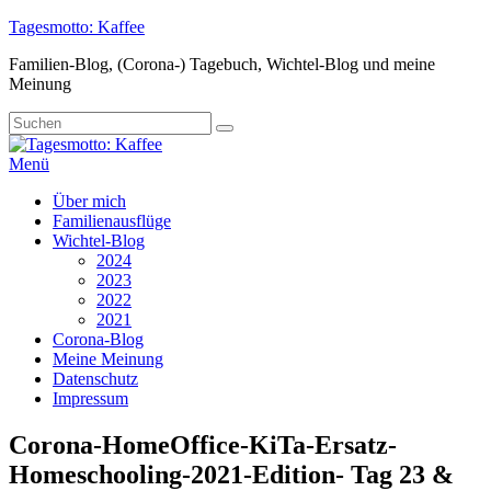
Zum
Tagesmotto: Kaffee
Inhalt
Familien-Blog, (Corona-) Tagebuch, Wichtel-Blog und meine
springen
Meinung
Suche
Suchen
nach:
Menü
Primäres
Über mich
Familienausflüge
Menü
Wichtel-Blog
2024
2023
2022
2021
Corona-Blog
Meine Meinung
Datenschutz
Impressum
Corona-HomeOffice-KiTa-Ersatz-
Homeschooling-2021-Edition- Tag 23 &