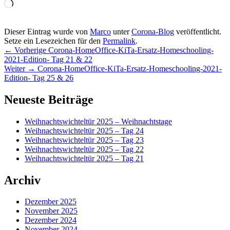
Wird
geladen …
Dieser Eintrag wurde von
Marco
unter
Corona-Blog
veröffentlicht.
Setze ein Lesezeichen für den
Permalink
.
Beitragsnavigation
Vorheriger
←
Vorherige
Corona-HomeOffice-KiTa-Ersatz-Homeschooling-
Beitrag:
2021-Edition- Tag 21 & 22
Nächster
Weiter
→
Corona-HomeOffice-KiTa-Ersatz-Homeschooling-2021-
Beitrag:
Edition- Tag 25 & 26
Primärer
Neueste Beiträge
Seitenleisten-
Weihnachtswichteltür 2025 – Weihnachtstage
Widgetbereich
Weihnachtswichteltür 2025 – Tag 24
Weihnachtswichteltür 2025 – Tag 23
Weihnachtswichteltür 2025 – Tag 22
Weihnachtswichteltür 2025 – Tag 21
Archiv
Dezember 2025
November 2025
Dezember 2024
November 2024