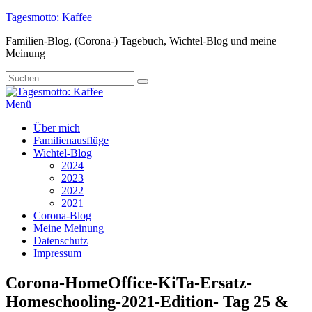
Zum
Tagesmotto: Kaffee
Inhalt
Familien-Blog, (Corona-) Tagebuch, Wichtel-Blog und meine
springen
Meinung
Suche
Suchen
nach:
Menü
Primäres
Über mich
Familienausflüge
Menü
Wichtel-Blog
2024
2023
2022
2021
Corona-Blog
Meine Meinung
Datenschutz
Impressum
Corona-HomeOffice-KiTa-Ersatz-
Homeschooling-2021-Edition- Tag 25 &