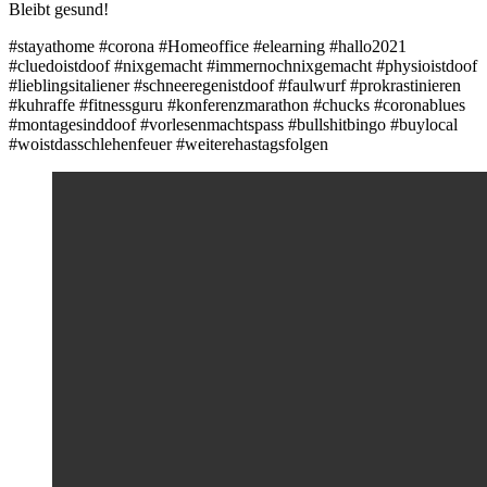
Bleibt gesund!
#stayathome #corona #Homeoffice #elearning #hallo2021
#cluedoistdoof #nixgemacht #immernochnixgemacht #physioistdoof
#lieblingsitaliener #schneeregenistdoof #faulwurf #prokrastinieren
#kuhraffe #fitnessguru #konferenzmarathon #chucks #coronablues
#montagesinddoof #vorlesenmachtspass #bullshitbingo #buylocal
#woistdasschlehenfeuer #weiterehastagsfolgen