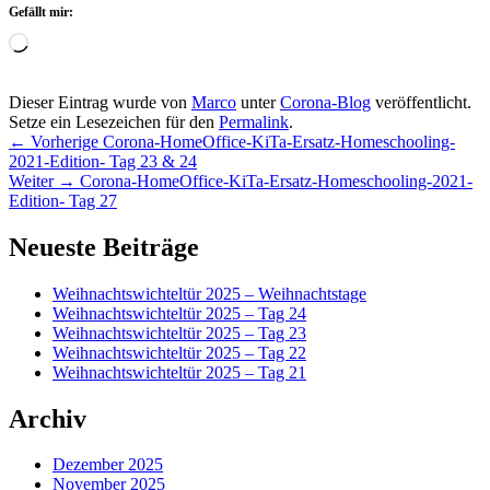
Gefällt mir:
Wird
geladen …
Dieser Eintrag wurde von
Marco
unter
Corona-Blog
veröffentlicht.
Setze ein Lesezeichen für den
Permalink
.
Beitragsnavigation
Vorheriger
←
Vorherige
Corona-HomeOffice-KiTa-Ersatz-Homeschooling-
Beitrag:
2021-Edition- Tag 23 & 24
Nächster
Weiter
→
Corona-HomeOffice-KiTa-Ersatz-Homeschooling-2021-
Beitrag:
Edition- Tag 27
Primärer
Neueste Beiträge
Seitenleisten-
Weihnachtswichteltür 2025 – Weihnachtstage
Widgetbereich
Weihnachtswichteltür 2025 – Tag 24
Weihnachtswichteltür 2025 – Tag 23
Weihnachtswichteltür 2025 – Tag 22
Weihnachtswichteltür 2025 – Tag 21
Archiv
Dezember 2025
November 2025