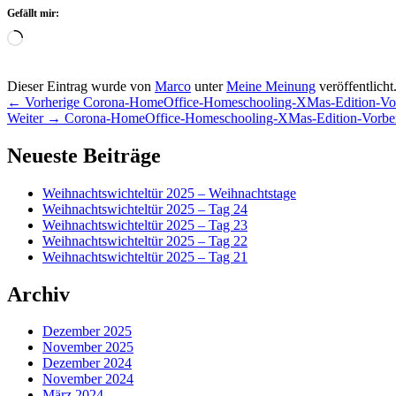
Gefällt mir:
Wird
geladen …
Dieser Eintrag wurde von
Marco
unter
Meine Meinung
veröffentlicht
Beitragsnavigation
Vorheriger
←
Vorherige
Corona-HomeOffice-Homeschooling-XMas-Edition-Vo
Nächster
Beitrag:
Weiter
→
Corona-HomeOffice-Homeschooling-XMas-Edition-Vorber
Beitrag:
Primärer
Neueste Beiträge
Seitenleisten-
Weihnachtswichteltür 2025 – Weihnachtstage
Widgetbereich
Weihnachtswichteltür 2025 – Tag 24
Weihnachtswichteltür 2025 – Tag 23
Weihnachtswichteltür 2025 – Tag 22
Weihnachtswichteltür 2025 – Tag 21
Archiv
Dezember 2025
November 2025
Dezember 2024
November 2024
März 2024