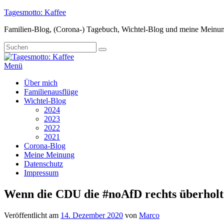
Zum
Tagesmotto: Kaffee
Inhalt
Familien-Blog, (Corona-) Tagebuch, Wichtel-Blog und meine Meinu
springen
Suche
Suchen
nach:
Menü
Primäres
Über mich
Familienausflüge
Menü
Wichtel-Blog
2024
2023
2022
2021
Corona-Blog
Meine Meinung
Datenschutz
Impressum
Wenn die CDU die #noAfD rechts überhol
Veröffentlicht am
14. Dezember 2020
von
Marco