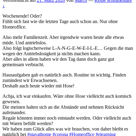
Veröffentlicht am
21. März 2020
von
Marco
—
Keine Kommentare
↓
Wochenende! Oder?
Fühlt sich fast wie die letzten Tage auch schon an. Nur ohne
Homeoffice.
Also mehr Familienzeit. Aber irgendwie waren heute alle etwas
müde. Und antriebslos.
Also folgt logischerweise L-A-N-G-E-W-E-I-L-E… Gegen die man
wegen der Antriebslosigkeit ja nichts machen kann.
Aber alles in allem haben wir den Tag dann doch ganz gut
gemeinsam verbracht.
Hausaufgaben gab es natürlich auch. Routine ist wichtig. Finden
zumindest wir Erwachsenen.
Deshalb auch heute wieder mit Hose!
Achja, ich war einkaufen. Wäre ohne Hose vielleicht auch komisch
gewesen.
Die meisten halten sich an die Abstände und nehmen Rücksicht
aufeinander.
Regale könnten immer noch entstaubt werden. Oder vielleicht auch
mit Waren befüllt werden?
Wir haben zum Glück alles was wir brauchen, von daher bleibt es
natürlich bei
#stayathome
#corona
#Homeoffice
#elearning