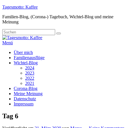
Zum
Tagesmotto: Kaffee
Inhalt
Familien-Blog, (Corona-) Tagebuch, Wichtel-Blog und meine
springen
Meinung
Suche
Suchen
nach:
Menü
Primäres
Über mich
Familienausflüge
Menü
Wichtel-Blog
2024
2023
2022
2021
Corona-Blog
Meine Meinung
Datenschutz
Impressum
Tag 6